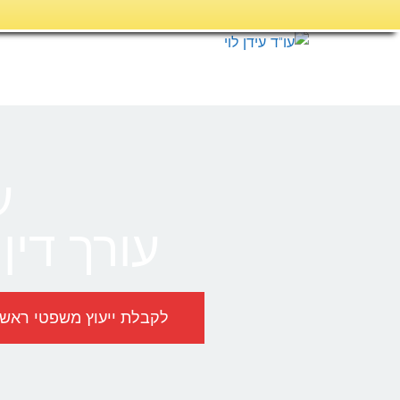
דילוג
לתוכן
ע
עורך דין
לקבלת ייעוץ משפטי ראשוני, לל