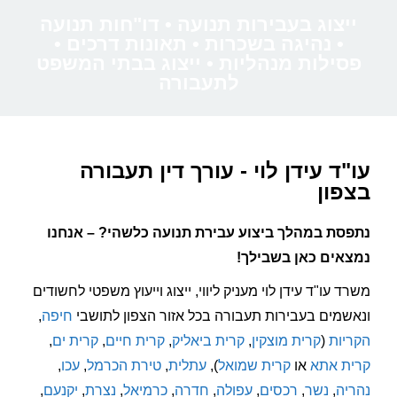
ייצוג בעבירות תנועה • דו"חות תנועה
• נהיגה בשכרות • תאונות דרכים •
פסילות מנהליות • ייצוג בבתי המשפט
לתעבורה
עו"ד עידן לוי - עורך דין תעבורה
בצפון
נתפסת במהלך ביצוע עבירת תנועה כלשהי? – אנחנו
נמצאים כאן בשבילך!
משרד עו"ד עידן לוי מעניק ליווי, ייצוג וייעוץ משפטי לחשודים
ונאשמים בעבירות תעבורה בכל אזור הצפון לתושבי
חיפה
,
הקריות
(
קרית מוצקין
,
קרית ביאליק
,
קרית חיים
,
קרית ים
,
קרית אתא
או
קרית שמואל
),
עתלית
,
טירת הכרמל
,
עכו
,
נהריה
,
נשר
,
רכסים
,
עפולה
,
חדרה
,
כרמיאל
,
נצרת
,
יקנעם
,