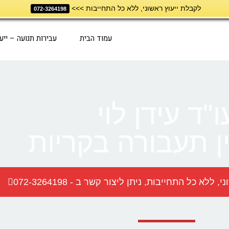
לקבלת ייעוץ ראשוני, ללא כל התחייבות >>>
072-3264198
עמוד הבית
עבירות תנועה – ייע
ו"ד עידן לוי
ן תעבורה בקריות
א כל התחייבות, ניתן ליצור קשר ב - 072-3264198