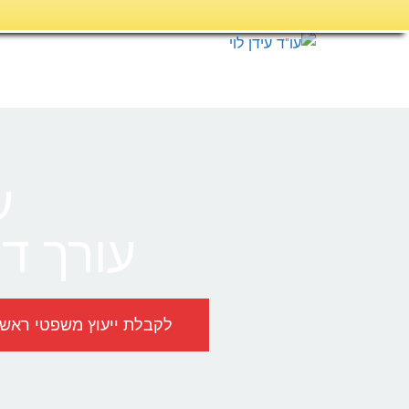
דילוג
לתוכן
ע
עורך די
לקבלת ייעוץ משפטי ראשוני, לל